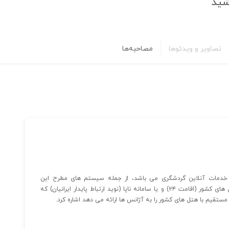
شید
تصاویر و ویدئوها
مصاحبه‌ها
خدمات آنلاین گردشگری می باشد، از جمله سیستم های مطرح این
هلدینگ می توان به مرکز ملی رزرواسیون اقامتگاه ها و هتل های کشور (اقامت ۲۴) و یا سامانه ناپا (نوید ارتباط پایدار ایرانیان) که
ستقیم با هتل های کشور را به آژانس ها ارائه می دهد اشاره کرد.