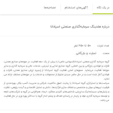
در یک نگاه
آگهی‌های استخدام
مصاحبه‌ها
درباره
هلدینگ سرمایه‌گذاری صنعتی اسپادانا
۵۰ تا ۲۵۰ نفر
تعداد نفرات:
تجارت و بازرگانی
صنعت:
گروه سرمایه گذاری صنعتی اسپادانا(سهامی خاص) با بیش از یک دهه فعالیت در حوزه‌های صنایع معدنی،
فلزات و فولادی، بازرگانی و بین المللی، گروه صنایع غذایی و تبدیلی، خدمات مالی و سرمایه گذاری و سایر
حوزه‌ها فعالیت می‌نماید. محورهای اصلی فعالیت گروه اسپادانا از زنجیره ارزش صنایع معدنی، فلزات و
فولادی آغاز شده است و در حال حاضر سبدی متنوع از محصولات و خدمات را در حوزه‌های مختلف ارائه می
نماید.
سیاست‌ها و استراتژی گروه اسپادانا با رعایت اصول حاکمیت شرکتی و مدیریت کسب وکار، بهره‌مندی از
ظرفیت نیروهای جوان و متخصص و شفاف سازی فرآیندها، دانش و تحلیل اقتصادی و آینده پژوهی، نظارت
و پایش‌های سیستماتیک و ارزیابی شاخص‌های کلیدی عملکرد، ایجاد هم‌افزایی در گروه و شرکت‌های تابعه
و توسعه سرمایه گذاری مولد و پایدار در راستای اهداف و چشم انداز گروه با حداکثر بهره وری در حال فعالیت
می باشد.