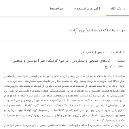
در یک نگاه
آگهی‌های استخدام
مصاحبه‌ها
درباره
هلدینگ توسعه نوآوران آپادانا
بیش‌از ۱,۰۰۰ نفر
تعداد نفرات:
کالاهای مصرفی و تندگردش | طراحی/ گرافیک/ هنر | تولیدی و صنعتی |
صنعت:
پخش و توزیع
هولدینگ آپادانا با هدف یکپارچگی سبد دارایی‌های گروه و مدیریت بهینه سرمایه‌های شرکت‌های وابسته در
سال ۱۳۸۶ شکل گرفت و مدیریت زنجیره ارزش در صنعت غذا را در اولویت سرمایه‌گذاری‌های خود قرار داد.
گروه آپادانا با ارائه سبد متنوعی از محصولات در صنایع غذایی، به‌ویژه در گروه‌های چاشنی‌ها، دورچین‌ها، و
طعم‌دهنده‌ها همیشه کوشیده تا به وعده‌های غذایی مصرف‌کنندگان طعمی متفاوت و لذت‌بخش‌تر دهد. این
کوشش زمانی به ثمر می‌رسد که انتخاب مواد اولیه و محصولات کشاورزی با دقت انجام شود، از فناروی‌های
پیش‌رفته‌ در تولیدات استفاده گردد، فراورده‌ها با شبکه‌ای گسترده به نقاط فروش عرضه و ارسال شود، و در
نهایت برند‌های قدرتمندی را ارائه دهد تا مصرف‌کنندگان به آن اعتماد کنند. گروه آپادانا با ارائه محصولات
متنوع با برند‌های معروفی چون مهرام و آلمو (که در کارخانه‌جات زیرمجموعه‌ٔ گروه آپادانا تولید می‌شود) و
هم‌چنین با بهره‌گیری از خدمات پخش و توزیع سراسری پرنیان در ایران راه را برای توسعه‌ٔ برند‌ها و محصولات
متمایز خود هموار کرده‌است.
این گروه در صنایعی دیگر نیز، از جمله لوازم خانگی، صنعت ساختمان، معدن، و بازار سرمایه، حضور دارد و در