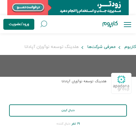
ورود/عضویت
کاربوم
معرفی شرکت‌ها
هلدینگ توسعه نوآوران آپادانا
هلدینگ توسعه نوآوران آپادانا
دنبال کردن
۱۹ نفر
دنبال کننده