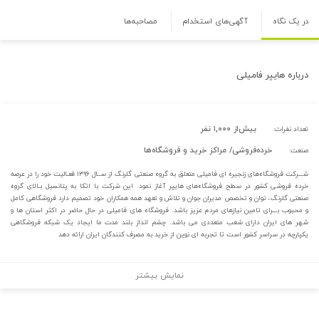
در یک نگاه
آگهی‌های استخدام
مصاحبه‌ها
درباره
هایپر فامیلی
بیش‌از ۱,۰۰۰ نفر
تعداد نفرات:
خرده‌فروشی/ مراکز خرید و فروشگاه‌ها
صنعت:
شـــرکت فروشگاه‌های زنجیره ای فامیلی متعلق به گروه صنعتی گلرنگ از ســال ۱۳۹۶ فعـالیت خود را در عرصه
خرده فروشی کشور در سطح فروشگاه‌های هایپر آغاز نمود. این شرکت با اتکا به پتانسیل بـالای گروه
صنعتی گلرنگ، توان و تخصص مدیران جوان و تلاش و تعهد همه همکاران خود تصمیم دارد فروشگاهی کامل
و محبوب بـــرای تامین نیازهای مردم عزیز باشد. فروشگاه های فامیلی در حال حاضر در اکثر استان ها و
شهر های ایران دارای شعب متعددی می باشد. چشم انداز بلند مدت ما ایجاد یک شبکه فروشگاهی
یکپارچه در سراسر کشور است تا تجربه ای نوین از خرید به مصرف کنندگان ایران ارائه دهد
نمایش بیشتر