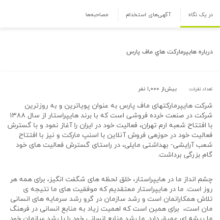
در یک نگاه
آگهی‌های استخدام
مصاحبه‌ها
درباره
هايپرماركت هاي ماف پارس
بیش‌از ۱,۰۰۰ نفر
تعداد نفرات:
شرکت هایپرمارکت­های ماف پارس به عنوان پویاترین و به روزترین
شرکت در صنعت خرده فروشی است که با برند هایپراستار از سال ۱۳۸۸
با افتتاح شعبه ارم تهران، فعالیت خود در ایران را آغاز نمود و با گسترش
فعالیت خود در حوزه­ی فروش آنلاین با اسنپ مارکت و نیز با افتتاح
شعب آرایشی- بهداشتی مایلی، در راستای گسترش فعالیت های خود
گام بزرگی برداشت.
چشم انداز ما در هایپراستار، خلق لحظه های شگفت انگیز، برای همه هر
روز است. ما در هایپراستار معتقدیم که موفقیت های ما نتیجه­ ی
تلاش همکارانمان است و رشد سازمان در گرو رشد سرمایه­ های انسانی
­مان است، برای همین است که اهمیت زیاد به منابع انسانی در فرهنگ
ما ریشه ای عمیق دارد. ما رشد منابع انسانی خود را با رشد سازمان خود