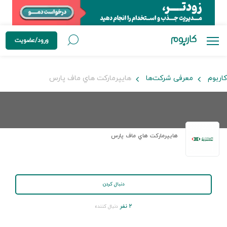
ورود/عضویت
کاربوم
معرفی شرکت‌ها
هايپرماركت هاي ماف پارس
هايپرماركت هاي ماف پارس
دنبال کردن
۲ نفر
دنبال کننده