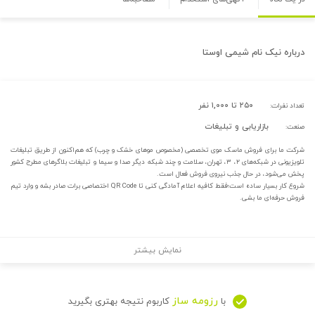
درباره
نیک نام شیمی اوستا
۲۵۰ تا ۱,۰۰۰ نفر
تعداد نفرات:
بازاریابی و تبلیغات
صنعت:
شرکت ما برای فروش ماسک موی تخصصی (مخصوص موهای خشک و چرب) که هم‌اکنون از طریق تبلیغات
تلویزیونی در شبکه‌های ۲، ۳، تهران، سلامت و چند شبکه دیگر صدا و سیما و تبلیغات بلاگرهای مطرح کشور
پخش می‌شود، در حال جذب نیروی فروش فعال است.
شروع کار بسیار ساده است؛فقط کافیه اعلام آمادگی کنی تا QR Code اختصاصی برات صادر بشه و وارد تیم
فروش حرفه‌ای ما بشی.
نمایش بیشتر
رزومه ساز
با
کاربوم نتیجه بهتری بگیرید