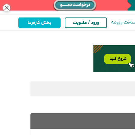
close
اخت رزومه
ورود / عضویت
بخش کارفرما