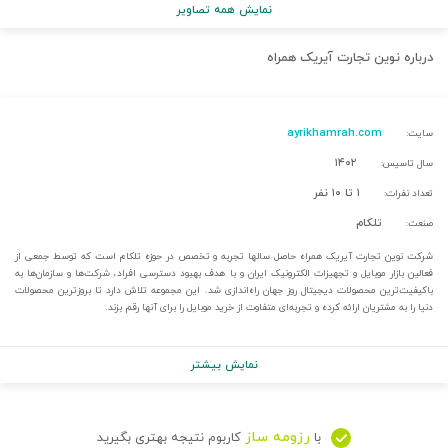
نمایش همه تصاویر
درباره
نوین تجارت آیریک همراه
ayrikhamrah.com
سایت:
۱۴۰۲
سال تاسیس:
۱ تا ۱۰ نفر
تعداد نفرات:
تلکام
صنعت:
شرکت نوین تجارت آیریک همراه حاصل سالها تجربه و تخصص در حوزه تلکام است که توسط جمعی از
فعالین بازار موبایل و تجهیزات الکترونیک ایران و با هدف بهبود دسترسی افراد، شرکت‌ها و سازمان‌ها به
باکیفیت‌ترین محصولات دیجیتال روز جهان راه‌اندازی شد. این مجموعه تلاش دارد تا بروزترین محصولات
دنیا را به مشتریان ارائه کرده و تجربه‌ای متفاوت از خرید موبایل را برای آنها رقم بزند.
نمایش بیشتر
رزومه ساز
با
کاربوم نتیجه بهتری بگیرید