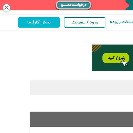
close
اخت رزومه
ورود / عضویت
بخش کارفرما