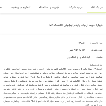
در یک نگاه
درباره شرکت
آگهی‌های استخدام
تصاویر و ویدئوها
مص
درباره
نوید ارتباط پایدار ایرانیان (اقامت 24)
۱۳۸۵
سال تاسیس:
۵۰ تا ۲۵۰ نفر
تعداد نفرات:
گردشگری و هتلداری
صنعت:
معرفی شرکت
اقامت۲۴، مرکز ملی رزرواسیون اماکن اقامتی کشور به عنوان اولین و تنها مرکز رسمی رزرواسیون هتل در
ایران که موافقت اصولی سازمان میراث فرهنگی، صنایع دستی و گردشگری را در این زمینه دارا است،
فعالیت خود را در زمینه رزرواسیون و اسکان مکانیزه گردشگران از سال ۱۳۸۵ آغاز کرد.این مرکز با هدف
تحقق شعار "رزرو مکان اقامتی قبل از سفر" که از دغدغه های سازمان میراث فرهنگی و گردشگری بوده
است، طراحی و راه اندازی شد. ما با ساعت ها تحقیق و بررسی کارشناسان زبده این شرکت، آخرین فناوری
نرم افزاری تحت وب را در زمینه رزرواسیون اماکن اقامتی، بومیسازی کرده و با در نظر گرفتن شرایط
اجتماعی، فرهنگی و اقتصادی گردشگران به واسطه روزها تلاش مستمر در زمینه نظرسنجی و آمارگیری دقیق
و علمی، موفق به راه اندازی ساده ترین و کارآمدترین مرکز رزرواسیون اماکن اقامتی در سطح ملی شدیم.در
حال حاضر مجموعه ما، خدمات رزرو خود را برای صدها مرکز اقامتی اعم از انواع هتل، هتل آپارتمان و میهمان
پذیر ارائه می کند.