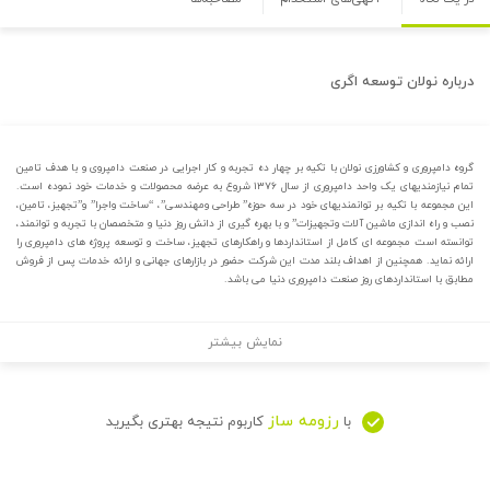
درباره
نولان توسعه اگری
گروه دامپروری و کشاورزی نولان با تکیه بر چهار ده تجربه و کار اجرایی در صنعت دامپروی و با هدف تامین
تمام نیازمندیهای یک واحد دامپروری از سال ۱۳۷۶ شروع به عرضه محصولات و خدمات خود نموده است.
این مجموعه با تکیه بر توانمندیهای خود در سه حوزه” طراحی ومهندسی”، “ساخت واجرا” و”تجهیز، تامین،
نصب و راه اندازی ماشین آلات وتجهیزات” و با بهره گیری از دانش روز دنیا و متخصصان با تجربه و توانمند،
توانسته است مجموعه ای کامل از استانداردها و راهکارهای تجهیز، ساخت و توسعه پروژه های دامپروری را
ارائه نماید. همچنین از اهداف بلند مدت این شرکت حضور در بازارهای جهانی و ارائه خدمات پس از فروش
مطابق با استانداردهای روز صنعت دامپروری دنیا می باشد.
نمایش بیشتر
رزومه ساز
با
کاربوم نتیجه بهتری بگیرید