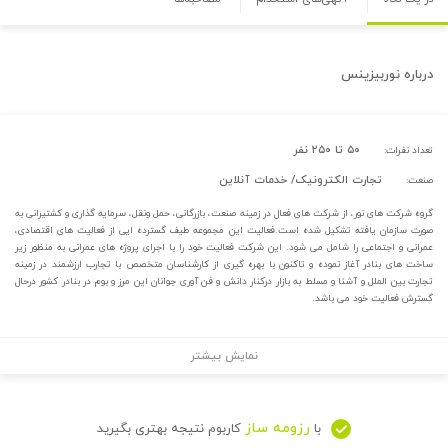
درباره
نوربیزینس
۵۰ تا ۲۵۰ نفر
تعداد نفرات:
تجارت الکترونیک/ خدمات آنلاین
صنعت:
گروه شرکت های نور، از شرکت های فعال در زمینه صنعت، بازرگانی، حمل ونقل، سرمایه گذاری و کشتیرانی به
صورت سازمان یافته تشکیل شده است.فعالیت این مجموعه طیف گسترده ایی از فعالیت های اقتصادی،
عمرانی و اجتماعی را شامل می شود. این شرکت فعالیت خود را با اجرای پروژه های عمرانی به منظور زیر
ساخت های بنادر آغاز نموده و تاکنون با بهره گیری از کارشناسان متخصص با تجارب ارزشمند در زمینه
تجارت بین الملل و آشنا و مسلط به بازار درکنار دانش و فن آوری جوانان این مرز و بوم در بنادر کشور درحال
گسترش فعالیت خود می باشد.
نمایش بیشتر
رزومه ساز
با
کاربوم نتیجه بهتری بگیرید