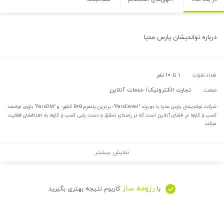
درباره
نواندیشان پارس مدیا
۱ تا ۱۰ نفر
تعداد نفرات:
تجارت الکترونیک/ خدمات آنلاین
صنعت:
شرکت نواندیشان پارس مدیا با دو برند "ParsCenter"- برترین پلتفرم B۲B کشور- و "ParsDM" بازوی توانمند
کسب و کارها در فضای آنلاین است که در راستای تحقق و دست یابی کسب و کارها به اهدافشان فعالیت
میکند.
نمایش بیشتر
رزومه ساز
با
کاربوم نتیجه بهتری بگیرید