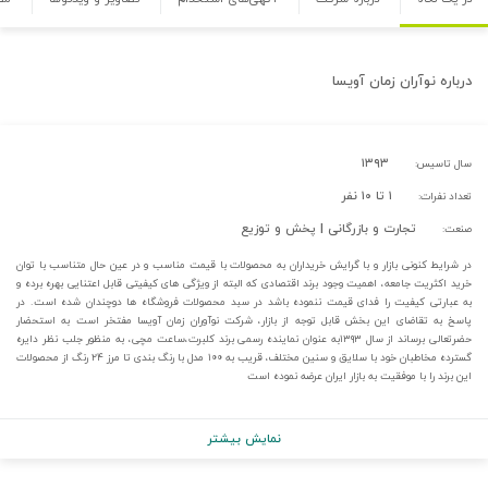
درباره
نوآران زمان آویسا
۱۳۹۳
سال تاسیس:
۱ تا ۱۰ نفر
تعداد نفرات:
تجارت و بازرگانی | پخش و توزیع
صنعت:
در شرایط کنونی بازار و با گرایش خریداران به محصولات با قیمت مناسب و در عین حال متناسب با توان
خرید اکثریت جامعه، اهمیت وجود برند اقتصادی که البته از ویژگی های کیفیتی قابل اعتنایی بهره برده و
به عبارتی کیفیت را فدای قیمت ننموده باشد در سبد محصولات فروشگاه ها دوچندان شده است. در
پاسخ به تقاضای این بخش قابل توجه از بازار، شرکت نوآوران زمان آویسا مفتخر است به استحضار
حضرتعالی برساند از سال ۱۳۹۳به عنوان نماینده رسمی برند کلبرت،ساعت مچی، به منظور جلب نظر دایره
گسترده مخاطبان خود با سلایق و سنین مختلف، قریب به ۱۰۰ مدل با رنگ بندی تا مرز ۲۴ رنگ از محصولات
این برند را با موفقیت به بازار ایران عرضه نموده است
نمایش بیشتر