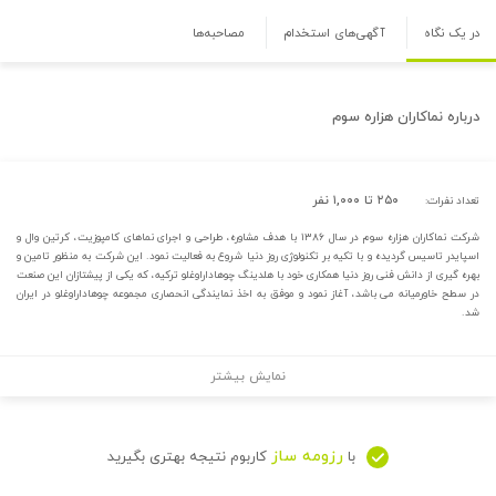
در یک نگاه
آگهی‌های استخدام
مصاحبه‌ها
درباره
نماکاران هزاره سوم
۲۵۰ تا ۱,۰۰۰ نفر
تعداد نفرات:
شرکت نماکاران هزاره سوم در سال ۱۳۸۶ با هدف مشاوره، طراحی و اجرای نماهای کامپوزیت، کرتین وال و
اسپایدر تاسیس گردیده و با تکیه بر تکنولوژی روز دنیا شروع به فعالیت نمود. این شرکت به منظور تامین و
بهره گیری از دانش فنی روز دنیا همکاری خود با هلدینگ چوهاداراوغلو ترکیه، که یکی از پیشتازان این صنعت
در سطح خاورمیانه می باشد، آغاز نمود و موفق به اخذ نمایندگی انحصاری مجموعه چوهاداراوغلو در ایران
شد.
نمایش بیشتر
رزومه ساز
با
کاربوم نتیجه بهتری بگیرید