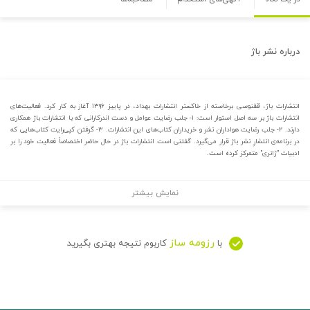
درباره
نشر باژ
انتشارات باژ، ققنوسی برخاسته از خاکستر انتشارات بهداد، در پاییز ۱۳۹۶ آغاز به کار کرد. فعالیت‌های
انتشارات باژ بر سه اصل استوار است: ۱- جلب رضایت عوامل و دست اندرکارانی که با انتشارات باژ همکاری
دارند. ۲- جلب رضایت هواداران نشر و خریداران کتاب‌های این انتشارات. ۳- گرفتن کپی‌رایت کتاب‌هایی که
در برنامه‌ی انتشارِ نشر باژ قرار می‌گیرد. گفتنی است انتشارات باژ در حال حاضر اختصاصاً فعالیت خود را بر
ادبیات "ژانری" متمرکز کرده است.
نمایش بیشتر
رزومه ساز
با
کاربوم نتیجه بهتری بگیرید