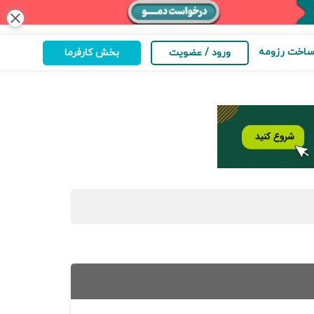
close
اخت رزومه
ورود / عضویت
بخش کارفرما