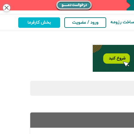
close
اخت رزومه
ورود / عضویت
بخش کارفرما