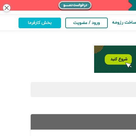
close
اخت رزومه
ورود / عضویت
بخش کارفرما