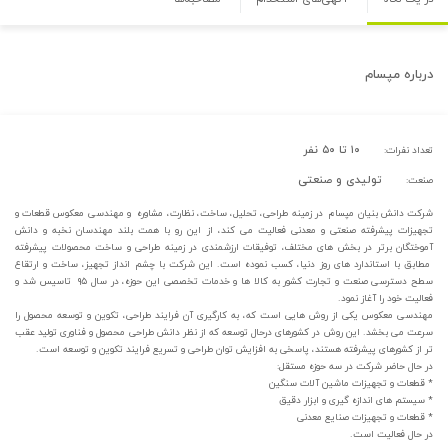
درباره
مپسام
۱۰ تا ۵۰ نفر
تعداد نفرات:
تولیدی و صنعتی
صنعت:
شرکت دانش بنیان مپسام در زمینه طراحی، تحلیل، ساخت، نظارت، مشاوره و مهندسی معکوس قطعات و
تجهیزات پیشرفته صنعتی و معدنی فعالیت می کند، از این رو با همت بلند مهندسان نخبه و دانش
آموختگان برتر در بخش های مختلف، توفیقات ارزشمندی در زمینه طراحی و ساخت محصولات پیشرفته
مطابق با استاندارد های روز دنیا، کسب نموده است. این شرکت با چشم انداز تجهیز، ساخت و ارتقاع
سطح دسترسی صنعت و تجارت کشور به کالا ها و خدمات تخصصی این حوزه، در سال ۹۵ تاسیس شد و
فعالیت خود را آغاز نمود.
مهندسی معکوس یکی از روش هایی است که، به کارگیری آن فرایند طراحی، تکوین و توسعه محصول را
سرعت می بخشد. این روش در کشورهای درحال توسعه که از نظر دانش طراحی محصول و فناوری تولید عقب
تر از کشورهای پیشرفته هستند، پاسخی به افزایش توان طراحی و تسریع فرایند تکوین و توسعه است.
در حال حاضر شرکت در سه حوزه مستقل:
* قطعات و تجهیزات ماشین آلات سنگین
* سیستم های اندازه گیری و ابزار دقیق
* قطعات و تجهیزات صنایع معدنی
در حال فعالیت است.