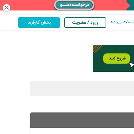
close
اخت رزومه
ورود / عضویت
بخش کارفرما