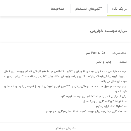
در یک نگاه
آگهی‌های استخدام
مصاحبه‌ها
درباره
موسسه خوارزمی
۵۰ تا ۲۵۰ نفر
تعداد نفرات:
چاپ و نشر
صنعت:
موسسه خوارزمی دربخشهای:دبستان تا پیش و کنکور،دانشگاهی در مقاطع کاردانی تادکتری،واحد بین الملل
در چهار گروه:پزشکی،لیسانس،ارشد،دکتری و واحد پژوهش: مقاله،چاپ کتاب،پایان نامه،مدرک زبان... بصورت
حرفه ای فعال می باشد.
این موسسه در طول مدت خدمت رسانی،بیش از ۳۳ طرح نوین آموزشی را ابداع نموده و بازارهای انحصاری
خود را دارد.
یکی از مواردی که باید در استخدام این موسسه توجه کنید:
-داشتن۳۶۵ برنامه کاری برای یک سال
-ماتعطیلات،تعطیل،نیستیم
-ساعت کاری ،زمانی به پیان میرسد که به اهداف مالی وکاری ام رسیدم.
نمایش بیشتر