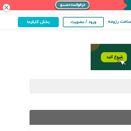
close
اخت رزومه
ورود / عضویت
بخش کارفرما