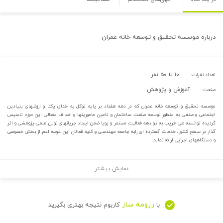
درباره
موسسه تحقیق و توسعه خانه عمران
۱۰ تا ۵۰ نفر
تعداد نفرات:
آموزش و پژوهش
صنعت:
موسسه تحقیق و توسعه خانه عمران که در دهه هفتاد بر پایه توکل به خدای یکتا و ارزشهای بنیادین
اجتماعی و صنفی به منظور توسعه صنعت ساختمان و تامین ماموریتها و اهداف متعالی این حوزه تاسیس
گردیده توانسته طی قریب به دو دهه فعالیت مستمر و پویا ضمن ایجاد جریانهای نوین علمی-پژوهشی و اثر
گذار در سطح کشور، خدمات گسترده ای رابه جامعه مهندسی و کلیه فعالان این عرصه اعم از بخش خصوصی
و دستگاههای اجرایی ارائه نماید.
نمایش بیشتر
رزومه ساز
با
کاربوم نتیجه بهتری بگیرید