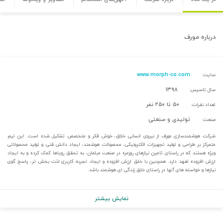
درباره
مورف
www.morph-co.com
سایت:
۱۳۹۸
سال تاسیس:
۵۰ تا ۲۵۰ نفر
تعداد نفرات:
تولیدی و صنعتی
صنعت:
شرکت هوشمندسازی مورف از نیروی انسانی خلاق، خوش فکر و متخصص تشکیل شده است. این تیم
متمرکز بر طراحی و تولید تجهیزات الکترونیکی، محصولات هوشمند، ایجاد دانش فنی و تولید محصولاتی
ویژه هستند که در راستای تامین نیازهای روزمره در صنعت مبلمان، به تحقق رویاها کمک کرده و به ایجاد
ارزش افزوده تعهد دارد. همچنین با خلق ارزش افزوده و ایجاد تجربه کاربری لذت بخش تر، پاسخ گوی
نیازها و خواسته های آنها در راستای خلق زندگی ای هوشمند باشد.
نمایش بیشتر