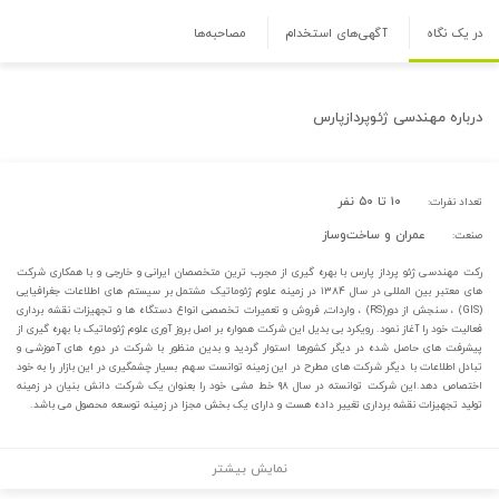
در یک نگاه
آگهی‌های استخدام
مصاحبه‌ها
درباره
مهندسی ژئوپردازپارس
۱۰ تا ۵۰ نفر
تعداد نفرات:
عمران و ساخت‌وساز
صنعت:
رکت مهندسی ژئو پرداز پارس با بهره گیری از مجرب ترین متخصصان ایرانی و خارجی و با همکاری شرکت
های معتبر بین المللی در سال ۱۳۸۴ در زمینه علوم ژئوماتیک مشتمل بر سیستم های اطلاعات جغرافیایی
(GIS) ، سنجش از دور(RS) ، واردات, فروش و تعمیرات تخصصی انواع دستگاه ها و تجهیزات نقشه برداری
فعالیت خود را آغاز نمود. رویکرد بی بدیل این شرکت همواره بر اصل بروز آوری علوم ژئوماتیک با بهره گیری از
پیشرفت های حاصل شده در دیگر کشورها استوار گردید و بدین منظور با شرکت در دوره های آموزشی و
تبادل اطلاعات با دیگر شرکت های مطرح در این زمینه توانست سهم بسیار چشمگیری در این بازار را به خود
اختصاص دهد.این شرکت توانسته در سال ۹۸ خط مشی خود را بعنوان یک شرکت دانش بنیان در زمینه
تولید تجهیزات نقشه برداری تغییر داده هست و دارای یک بخش مجزا در زمینه توسعه محصول می باشد.
نمایش بیشتر