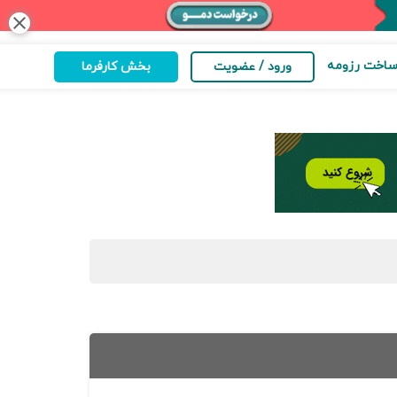
close
اخت رزومه
ورود / عضویت
بخش کارفرما