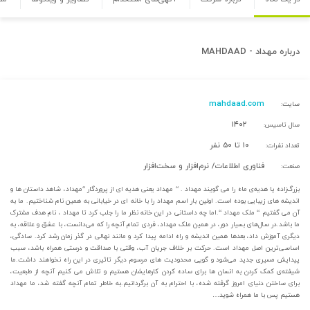
درباره
مهداد - MAHDAAD
mahdaad.com
سایت:
۱۴۰۲
سال تاسیس:
۱۰ تا ۵۰ نفر
تعداد نفرات:
فناوری اطلاعات/ نرم‌افزار و سخت‌افزار
صنعت:
بزرگ‌زاده یا هدیه‌ی ماه را می گویند مهداد . “ مهداد یعنی هدیه ای از پروردگار “مهداد، شاهد داستان ها و
اندیشه های زیبایی بوده است. اولین بار اسم مهداد را با خانه ای در خیابانی به همین نام شناختیم. ما به
آن می گفتیم “ ملک مهداد “.اما چه داستانی در این خانه نظر ما را جلب کرد تا مهداد ، نام هدف مشترک
ما باشد.در سال‌های بسیار دور، در همین ملک مهداد، فردی تمام آنچه را که می‌دانست، با عشق و علاقه، به
دیگری آموزش داد، بعدها همین اندیشه و راه ادامه پیدا کرد و مانند نهالی در گذر زمان رشد کرد. سادگی،
اساسی‌ترین اصل مهداد است. حرکت بر خلاف جریان آب، وقتی با صداقت و درستی همراه باشد، سبب
پیدایش مسیری جدید می‌شود و گویی محدودیت های مرسوم دیگر تاثیری در این راه نخواهند داشت.ما
شیفته‌ی کمک کردن به انسان ها برای ساده کردن کارهایشان هستیم و تلاش می کنیم آنچه از طبعیت،
برای ساختن دنیای امروز گرفته شده، با احترام به آن برگردانیم.به خاطر تمام آنچه گفته شد، ما مهداد
هستیم پس با ما همراه شوید…