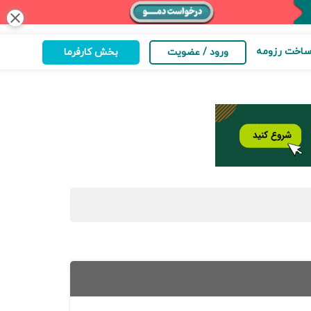
close
اخت رزومه
ورود / عضویت
بخش کارفرما