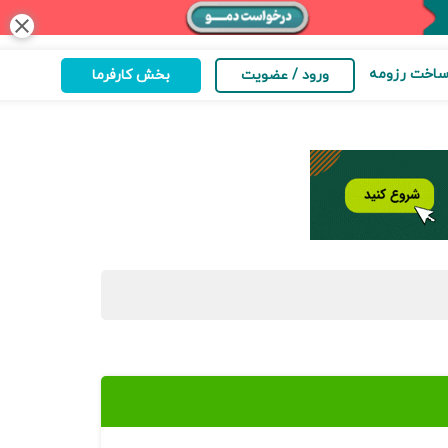
close
اخت رزومه
ورود / عضویت
بخش کارفرما