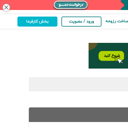
close
اخت رزومه
ورود / عضویت
بخش کارفرما