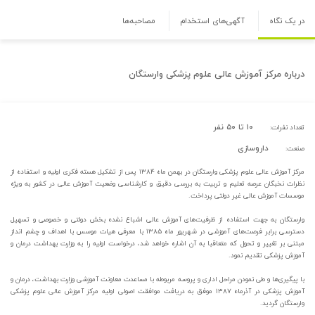
در یک نگاه
آگهی‌های استخدام
مصاحبه‌ها
درباره
مرکز آموزش عالی علوم پزشکی وارستگان
۱۰ تا ۵۰ نفر
تعداد نفرات:
داروسازی
صنعت:
مرکز آموزش عالی علوم پزشکی وارستگان در بهمن ماه ۱۳۸۴ پس از تشکیل هسته فکری اولیه و استفاده از
نظرات نخبگان عرصه تعلیم و تربیت به بررسی دقیق و کارشناسی وضعیت آموزش عالی در کشور به ویژه
موسسات آموزش عالی غیر دولتی پرداخت.
وارستگان به جهت استفاده از ظرفیت‌های آموزش عالی اشباع نشده بخش دولتی و خصوصی و تسهیل
دسترسی برابر فرصت‌های آموزشی در شهریور ماه ۱۳۸۵ با معرفی هیات موسس با اهداف و چشم انداز
مبتنی بر تغییر و تحول که متعاقبا به آن اشاره خواهد شد، درخواست اولیه را به وزارت بهداشت درمان و
آموزش پزشکی تقدیم نمود.
با پیگیری‏‌ها و طی نمودن مراحل اداری و پروسه مربوطه با مساعدت معاونت آموزشی وزارت بهداشت، درمان و
آموزش پزشکی در آذر‌ماه ۱۳۸۷ موفق به دریافت موافقت اصولی اولیه مرکز آموزش عالی علوم پزشکی
وارستگان گردید.