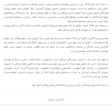
در خرداد ماه سال ۱۳۸۹، پس از ارزیابی بورد‌های تخصصی وزارت محترم بهداشت و ارسال تاییدیه مبنی بر
امکان جذب دانشجو، به استناد دویست و نهمین جلسه‌ی شورای گسترش، مرکز آموزش عالی علوم پزشکی
وارستگان بعنوان اولین مرکز آموزش عالی غیردولتی در حوزه ی علوم پزشکی از مهر ماه سال ۱۳۹۰ در رشته‌های
علوم آزمایشگاهی و علوم تغذیه درمقطع کارشناسی و همچنین در رشته‌ی گفتار درمانی در مقطع کارشناسی
ارشد نسبت به پذیرش دانشجو اقدام نمود.
در تیرماه سال ۱۳۹۵ مجددا موفق به اخذ مجوز راهندازی رشته فناوری اطلاعات سلامت گردید و اولین ورودی
دانشجویان خود را در مهرماه همان سال پذیرش نمود.
موسسین وارستگان با انگیزه ای کاملاً متفاوت برای راه‌اندازی اولین مرکز آموزش عالی علوم پزشکی غیر دولتی
اقدام نموده‌اند، با توجه به نیت موسسین، انگیزه‌های مادی در این پروژه کاملاً رنگ باخته است و هدف بجا
گذاشتن اثری ماندگار در جامعه دانشگاهی است به نحوی که ارایه الگویی متمایز در آموزش عالی علوم
پزشکی از اهداف اصلی موسسین است.
در طول چند سالی که از تاسیس وارستگان می‌گذرد برای دانشجویان، اعضای هیئت علمی و کارکنان موسسه
مسجل شده است که هدفی ورای مسائل مادی برای موسسین مدنظر بوده و تاکنون همه دریافتی از شهریه
دانشجویان در راستای امور آموزشی، دانشجویی، فرهنگی و تجهیزات مرکز هزینه گردیده است. همچنین
سرمایه گذاری‌های زیربنایی و احداث ساختمان های مرکز کاملا از محل سرمایه شخصی اعضای هیات
موسس پرداخت شده است.
به امید آنکه روزی وارستگان یکی از برترین دانشگاه‌های علوم پزشکی کشور شود.
نمایش بیشتر