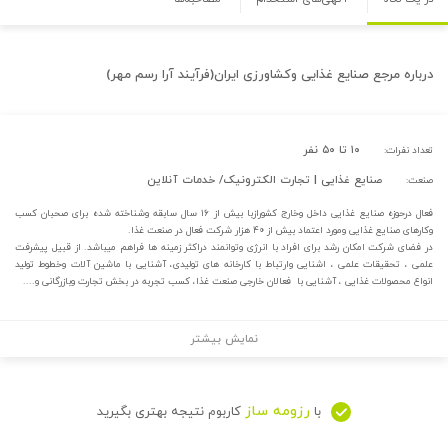
درباره
مرجع صنایع غذایی وکشاورزی ایران(فرآیند آرا رسم مهر)
۱۰ تا ۵۰ نفر
تعداد نفرات:
صنایع غذایی | تجارت الکترونیک/ خدمات آنلاین
صنعت:
فعال درحوزه صنایع غذایی داخل وخارج کشورازبا بیش از ۱۶ سال سابقه وشناخته شده برای صحبان کسب
وکارهای صنایع غذایی ومورد اعتماد بیش از ۴۰ هزار شرکت فعال در صنعت غذا.
در فضای شرکت امکان رشد برای افراد با انرژی وتوانمند دراکثر زمینه ها فراهم میباشد. از قبیل پیشرفت
علمی ، تحقیقات علمی ، اشنایی وارتباط با کارخانه های تولیدی، آشنایی با ماشین آلات وخطوط تولید
انواع محصولات غذایی ، آشنایی با فعالان خارجی صنعت غذا، کسب تجربه در بخش تجارت وبازرگانی و....
نمایش بیشتر
رزومه ساز
با
کاربوم نتیجه بهتری بگیرید