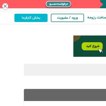
close
اخت رزومه
ورود / عضویت
بخش کارفرما