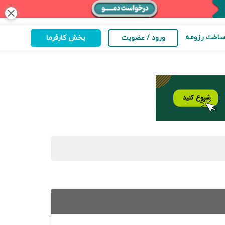
close
اخت رزومه
ورود / عضویت
بخش کارفرما