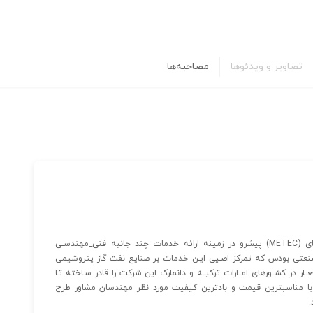
تصاویر و ویدئوها
مصاحبه‌ها
شرکت مهندسی مهان تکین دماند به عنوان یکی از شرکتهای (METEC) پیشرو در زمینه ارائه خدمات چند جانبه فنی_مهندسـی
عتی بودس که تمرکز اصـیی ایـن خدمات بر صنایع نفت گاز پتروشیمی
عــار در کشــورهای امــارات ترکیــه و دانمارک این شرکت را قادر سـاخته تـا
ر با مناسبترین قیمت و بادترین کیفیت مورد نظر مهندسان مشاور طرح
.