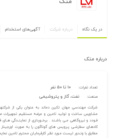
متک
در یک نگاه
درباره شرکت
آگهی‌های استخدام
درباره
متک
۱۰ تا ۵۰ نفر
تعداد نفرات:
نفت، گاز و پتروشیمی
صنعت:
مشـاورس سـاخت و تولید تامین و عرضه مستقیم تجهیزات صن
فـودد و نیروگـاهی مـی باشـند . برخــورداری از نماینــدگی هــای ف
کادهـای سفارشـی پـرویس هـای گوناگون را به صورت اورجینا
مطابق با ونـدور لیسـت مـورد نظـر کارفرمایـان محترم تامین نماید