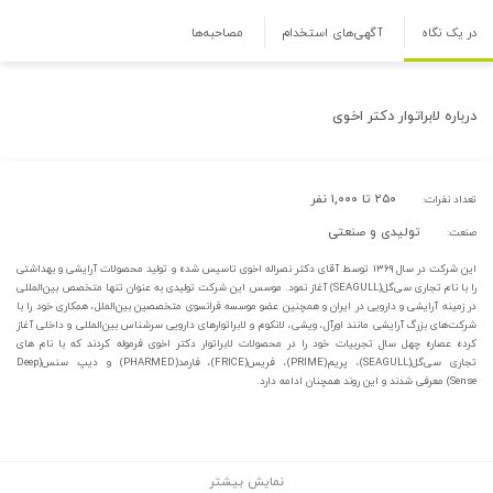
در یک نگاه
آگهی‌های استخدام
مصاحبه‌ها
درباره
لابراتوار دکتر اخوی
۲۵۰ تا ۱,۰۰۰ نفر
تعداد نفرات:
تولیدی و صنعتی
صنعت:
این شرکت در سال ۱۳۶۹ توسط آقای دکتر نصراله اخوی تاسیس شده و تولید محصولات آرایشی و بهداشتی
را با نام تجاری سی‌گل(SEAGULL) آغاز نمود. موسس این شرکت تولیدی به عنوان تنها متخصص بین‌المللی
در زمینه آرایشی و دارویی در ایران و همچنین عضو موسسه فرانسوی متخصصین بین‌الملل، همکاری خود را با
شرکت‌های بزرگ آرایشی مانند اورآل، ویشی، لانکوم و لابراتوارهای دارویی سرشناس بین‌المللی و داخلی آغاز
کرده عصاره چهل سال تجربیات خود را در محصولات لابراتوار دکتر اخوی فرموله کردند که با نام های
تجاری سی‌گل(SEAGULL)، پریم(PRIME)، فریس(FRICE)، فارمد(PHARMED) و دیپ سنس(Deep
Sense) معرفی شدند و این روند همچنان ادامه دارد.
نمایش بیشتر