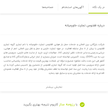
در یک نگاه
آگهی‌های استخدام
مصاحبه‌ها
درباره
ققنوس تجارت خاورمیانه
شرکت بازرگانی بین المللی و خدمات حمل بار هوایی ققنوس تجارت خاورمیانه با نام تجاری گروه تجاری
ققنوس با بیش از ۸ سال سابقه فعالیت در حوزه تجارت خارجی و حمل و نقل بین المللی اعم از هوایی،
دریایی و زمینی و سایر خدمات نظیر ترخیص کالا، حوالجات ارزی، خرید از سایت های خارجی، سرویس های
درب به درب (DDP)، پست اکسپرس توانسته است میزبان بسیاری از تجار ایرانی و واردکنندگان کالا و صنایع
کشور طی این مدت باشد.مشاوره صحیح و حرفه ای ،ضمانت بهترین قیمت و ارائه خدمات پشتیبانی مناسب
ضمن ارائه سرویس سه اصل اولیه است که گروه تجاری ققنوس از نخستین روز تاسیس سعی کرده به ان
پاینبند باشد و با رعایت این سه اصل توانسته به لطف مشتریان وفادار خود پس از ۸ سال فعالیت همچنان
اقدام به ارائه خدمات به مشتریان جدید و سابق خود بنماید.
نمایش بیشتر
رزومه ساز
با
کاربوم نتیجه بهتری بگیرید