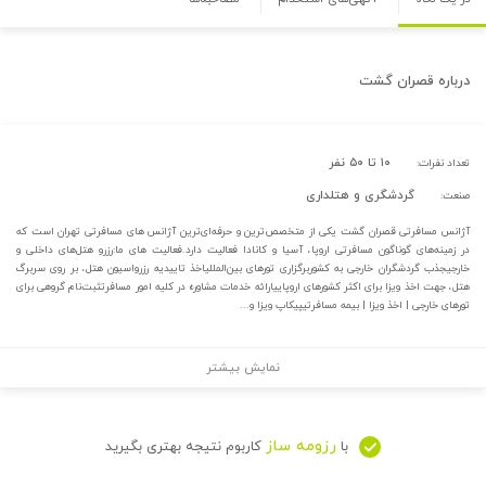
درباره
قصران گشت
۱۰ تا ۵۰ نفر
تعداد نفرات:
گردشگری و هتلداری
صنعت:
آژانس مسافرتی قصران گشت یکی از متخصص‌ترین و حرفه‌ای‌ترین آژانس های مسافرتی تهران است که
در زمینه‌های گوناگون مسافرتی اروپا، آسیا و کانادا فعالیت دارد.فعالیت های ما:رزرو هتل‌های داخلی و
خارجیجذب گردشگران خارجی به کشوربرگزاری تورهای بین‌المللیاخذ تاییدیه رزرواسیون هتل، بر روی سربرگ
هتل، جهت اخذ ویزا برای اکثر کشورهای اروپاییارائه خدمات مشاوره در کلیه امور مسافرتثبت‌نام گروهی برای
تورهای خارجی | اخذ ویزا | بیمه مسافرتیپیکاپ ویزا و...
نمایش بیشتر
رزومه ساز
با
کاربوم نتیجه بهتری بگیرید