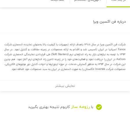
درباره
فن اکسین ویرا
شرکت فن اکسین ویرا در سال ۱۳۸۸ باهدف ارائه تجهیزات با کیفیت بالا به‌عنوان نماینده انحصاری شرکت
Fanox اسپانیا در ایران تاسیس شد و اقدام به ارائه محصولات در زمینه حفاظت و کنترل نمود. در سال
۱۳۹۳ با توجه به نیازهای بازار به راه اندازهای نرم (Soft Starters) طی قراردادی نمایندگی انحصاری شرکت
AuCom در ایران را دریافت نمود و فعالیت‌های خود را در زمینه تامین راه اندازهای نرم آغاز نمود. هم چنین
این شرکت در سال ۱۳۹۴ به منظور گسترش خدمات در حوزه اینورترها و ادوات کنترل دور موتورهای الکتریکی،
محصولات شرکت Invertek انگلستان را به صورت انحصاری در ایران به سبد محصولات خود اضافه نمود.
نمایش بیشتر
رزومه ساز
با
کاربوم نتیجه بهتری بگیرید