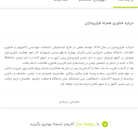
درباره
فناوری همراه فرازپردازان
شرکت فرازپردازان در سال ۱۳۸۹ توسط جمعی از فارغ التحصیلان دانشکده مهندسی کامپیوتر و فناوری
اطلاعات دانشگاه صنعتی امیرکبیر (پلی تکنیک تهران) به طور رسمی شروع به کار نمود. فعالیت فرازپردازان
همزمان در کشور عزیزمان ایران با نام تجاری فرازپردازان بیتی آرون و در کشور کانادا با نام تجاری .BitArts
Inc با تکیه بر دانش و تخصص بومی در زمینه های نو و کاربردی فناوری اطلاعات ادامه یافت.
بعد از گذشت قریب به یک دهه از آشنایی و پس از سال ها همکاری و انجام پروژه های برون مرزی و داخلی
در حوزه های بانکداری، بیمه و زمینه های چالش برانگیز، مفتخریم همچنان و با تجارب مضاعف و دانشی
برخاسته از محیط آکادمیک دانشگاهی، پلی مستحکم میان دانشگاه و صنعت باشیم. اطمینان داریم حرکت
در این مسیر، کشور را به سوی تعالی و رشد هدایت خواهد کرد.
نمایش بیشتر
رزومه ساز
با
کاربوم نتیجه بهتری بگیرید