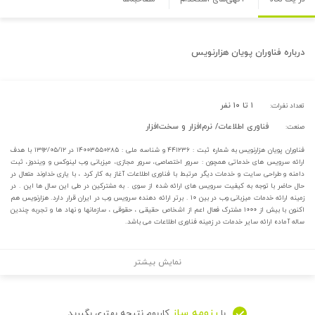
درباره
فناوران پویان هزارنویس
۱ تا ۱۰ نفر
تعداد نفرات:
فناوری اطلاعات/ نرم‌افزار و سخت‌افزار
صنعت:
فناوران پویان هزارنویس به شماره ثبت : ۴۴۱۲۳۶ و شناسه ملی : ۱۴۰۰۳۵۵۰۲۸۵ در ۱۳۹۲/۰۵/۱۲ با هدف
ارائه سرویس های خدماتی همچون : سرور اختصاصی، سرور مجازی، میزبانی وب لینوکس و ویندوز، ثبت
دامنه و طراحی سایت و خدمات دیگر مرتبط با فناوری اطلاعات آغاز به کار کرد ، با یاری خداوند متعال در
حال حاضر با توجه به کیفیت سرویس های ارائه شده از سوی . به مشترکین در طی این سال ها این . در
زمینه ارائه خدمات میزبانی وب در بین ۱۰ . برتر ارائه دهنده سرویس وب در ایران قرار دارد. هزارنویس هم
اکنون با بیش از ۱۰۰۰ مشترک فعال اعم از اشخاص حقیقی ، حقوقی ، سازمانها و نهاد ها و تجربه چندین
ساله آماده ارائه سایر خدمات در زمینه فناوری اطلاعات می باشد.
نمایش بیشتر
رزومه ساز
با
کاربوم نتیجه بهتری بگیرید