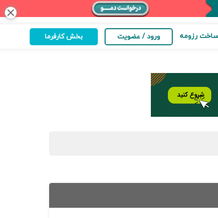
close
اخت رزومه
ورود / عضویت
بخش کارفرما