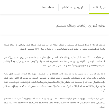
در یک نگاه
آگهی‌های استخدام
مصاحبه‌ها
درباره
فناوران ارتباطات رستاک سیستم
شرکت فناوران ارتباطات رستاک سیستم با هدف اصلاح زیر ساخت های شبکه های ارتباطی و ایجاد شبکه
های ارتباطی نوین مبتنی بر جدید ترین تکنولوژی های روز دنیا در سال ۱۳۹۱ تاسیس گردید.
این شرکت با اتکا به دانش فنی پرسنل خود که در طول سال های متمادی در پروژه های بزرگ اجرا
شده،کسب کرده و با گذراندان دوره های مختلف تخصصی و اخذ مدارک و گواهینامه های مرتبط به آنها قادر
به ارائه راهکارهای جامع و نوین شبکه های ارتباطی را دارا می باشد.
ماموریت فارس، ارائه تجهیزات و خدمات قابل اعتماد و با کیفیت، جهت راه­ اندازی شبکه های نوین
ارتباطی، برای سازمان‌ها و شرکت­های متوسط و بزرگ دولتی و خصوصی است، به­ طوری که ارزش خلق شده
برای مشتریان خود که از مجموعه­ های، نظیر وزارت­خانه‌ها، بیمارستان‌ها، بانک‌ها، شرکت‌های پتروشیمی، نفت
و گاز، مراکز دانشگاهی و تحقیقاتی، شرکت‌های مخابراتی هستند، نسبت به هزینه­ ای که می‌پردازند، حداکثر
گردد.
تلاش این شرکت در بهبود سطح کیفیت خدمات تا بدان جا بوده است که موفق به کسب استانداردهای
بین‌المللی ISO ۹۰۰۱ ,ISO۲۰۰۰۰ ,ISO۱۸۰۰۱ ,ISO۱۴۰۰۱ ,ISO۱۰۰۰۴ ,ISO۱۰۰۰۲ ,ISO۲۷۰۰۱ ,ISO۴۵۰۰۱ IMS شده
است.