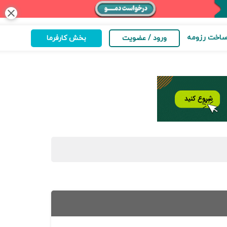
close
اخت رزومه
ورود / عضویت
بخش کارفرما