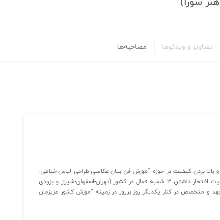
نر سورا)
تصاویر و ویدئوها
مصاحبه‌ها
ا هدف تقویت و پیشرفت و بالا بردن کیفیت در حوزه آموزش فن بیان-عکاسی-طراحی لباس-خیاطی-
نرم افزار و... فعالیت خود را آغاز نموده و طی چندین سال فعالیت افتخار داشتن ۳ شعبه فعال در کشور (تهران-اصفهان-شیراز و بزودی
متعهد و متخصص در کنار یکدیگر روز برروز در زمینه آموزش کشور عزیزمان