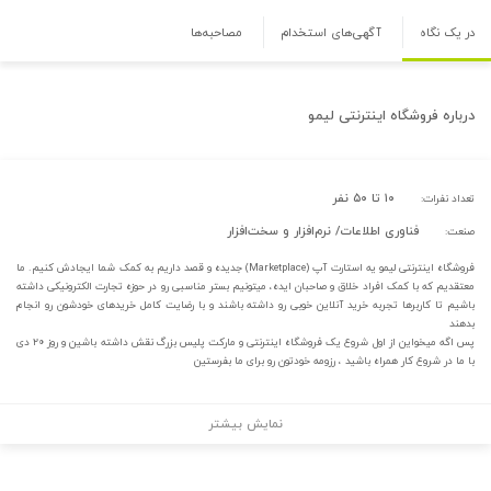
در یک نگاه
آگهی‌های استخدام
مصاحبه‌ها
درباره
فروشگاه اینترنتی لیمو
۱۰ تا ۵۰ نفر
تعداد نفرات:
فناوری اطلاعات/ نرم‌افزار و سخت‌افزار
صنعت:
فروشگاه اینترنتی لیمو یه استارت آپ (Marketplace) جدیده و قصد داریم به کمک شما ایجادش کنیم. ما
معتقدیم که با کمک افراد خلاق و صاحبان ایده، میتونیم بستر مناسبی رو در حوزه تجارت الکترونیکی داشته
باشیم تا کاربرها تجربه خرید آنلاین خوبی رو داشته باشند و با رضایت کامل خریدهای خودشون رو انجام
بدهند
پس اگه میخواین از اول شروع یک فروشگاه اینترنتی و مارکت پلیس بزرگ نقش داشته باشین و روز ۲۰ دی
با ما در شروع کار همراه باشید ، رزومه خودتون رو برای ما بفرستین
نمایش بیشتر