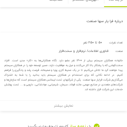
درباره
فرا یار سها صنعت
۵۰ تا ۲۵۰ نفر
تعداد نفرات:
فناوری اطلاعات/ نرم‌افزار و سخت‌افزار
صنعت:
خانواده همکاران سیستم بیش از ۱۴۰۰ نفر عضو دارد. نگاه همکارانی‌ها به «کار» جدی است. افراد
سخت‌کوشی که با پشتکار بالا کار می‌کنند و میل به موفقیت دارند، مسیر توسعه خود را در همکاران سیستم
پیدا خواهند کرد.ما تلاش می‌کنیم تا در یک محیط کاری پویا و صمیمانه، فرصت رشد و یادگیری را فراهم
کنیم. در ادامه نکاتی که برای استخدام در همکاران سیستم باید بدانید را با شما به اشتراک
می‌گذاریم.شرکت فرایار سها صنعت یکی از شرکتهای تحت لیسانس همکاران سیستم است که سازمان‌ها و
شرکت‌های متعددی در صنایع مهمی مانند فولاد، سیمان، شیمیایی، موادغذایی، دارویی و … تحت پوشش
خدمات این شرکت قرار داشته اند.
نمایش بیشتر
رزومه ساز
با
کاربوم نتیجه بهتری بگیرید