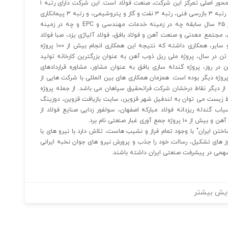
معدن، نفت و گاز و پتروشیمی و محیط زیست تخصص دارد. محور اصلی تمرکز این شرکت، صنعت فولاد است. این شرکت دارای رتبه ۱
صلاحیت خدمات مشاور در زمینه فلزات اساسی ، رتبه ۲ سازه ، رتبه ۳ بازرسی فنی، رتبه ۳ نفت و گاز و پتروشیمی، و رتبه ۳ پیمانکاری
صنعت و معدن است. این شرکت مهندسی با داشتن بیش از ۲۵ سال سابقه چه در زمینه خدمات مهندسی و EPC و چه در زمینه
ن، مجتمع معدنی و صنعت آهن و فولاد بافق، فولاد آلیاژی یزد، صبا فولاد
خلیج فارس ، آذرفولاد امین، شرکت معدنی و صنعتی گلگهر و سایر، همکاری داشته که نتیجه این همکاری انجام بیش از ۱۰۰ پروژه
 پروژه گندله سازی گلگهر با ظرفیت ۵ میلیون تن در سال، پروژه ملی ریل ذوب آهن به عنوان بزرگترین کارخانه تولید
ملی خاورمیانه، پروژه آهک فولادسنگ با ظرفیت ۱۲۰۰ تن در روز، پروژه گندله سازی بافق به عنوان مشاور، مشاوره قراردادهای
روژه دیگر بوده است. همزمان همکاری های بین المللی با شرکت هایی از
جمله SMS, maerz,kuttner, Danieli, Tenova, outotec, HWC از دیگر نقاط درخشان شرکت فراتحقیق سپاهان می باشد. از جمله پروژه
یست می توان به لندفیل شهر قزوین، سایت بازیافت قزوین، دوزینگ
آهن، بازیافت مواد آسیاب گندله ریزدانه فولاد مبارکه اصفهان، سولفور زدایی صنایع فولاد از
ی غبار صنعتی نام برد.
ن ایران" با وجود تمام فراز و نشیب هاست، تلاش دارد با نیرو های با
ز های تشکیل، رسالت خود را جذب و پرورش نیرو های جوان نخبه ایرانی
همی در پیشرفت صنعتی ایران داشته باشند.
یش بیشتر