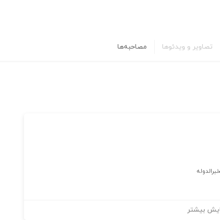
تصاویر و ویدئوها
مصاحبه‌ها
برالدوله
یش بیشتر