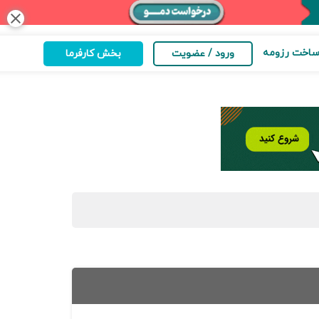
close
اخت رزومه
ورود / عضویت
بخش کارفرما